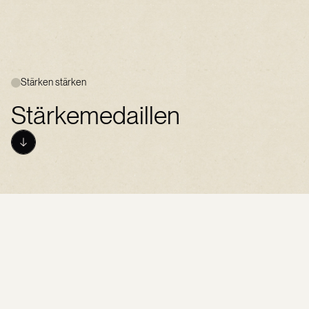
Stärken stärken
S
t
ä
r
k
e
m
e
d
a
i
l
l
e
n
Ziel
Die SuS werden in ihrem Selbstbild gestärkt, bauen
Selbstvertrauen auf und setzen sich mit ihrem